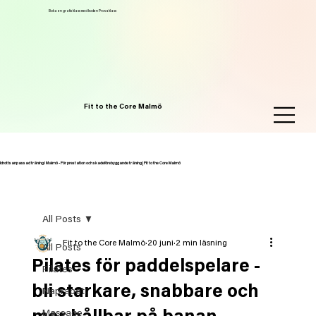
Boka en gratis klass med koden Provaklass
Fit to the Core Malmö
Idrottsanpassad träning i Malmö - För prestation och skadeförebyggande träning | Fit to the Core Malmö
All Posts
Fit to the Core Malmö
20 juni
2 min läsning
All Posts
Pilates för paddelspelare -
Pilates
bli starkare, snabbare och
Naprapati
Massage