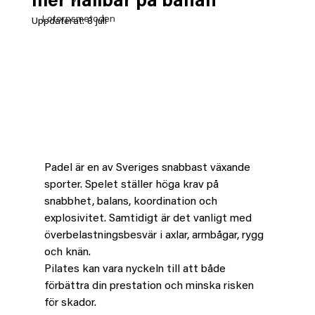
mer hållbar på banan
Lotorpsmetoden
Uppdaterat:
8 juli
Padel är en av Sveriges snabbast växande 
sporter. Spelet ställer höga krav på 
snabbhet, balans, koordination och 
explosivitet. Samtidigt är det vanligt med 
överbelastningsbesvär i axlar, armbågar, rygg 
och knän.
Pilates kan vara nyckeln till att både 
förbättra din prestation och minska risken 
för skador.