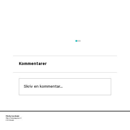
Kommentarer
Skriv en kommentar...
Olympier och elitidrottare som
använder Pilates
Fit to the Core Malmö
Östra Förstadsgatan 4
21131 Malmö