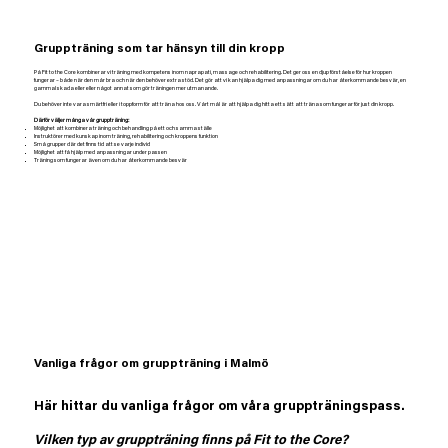
Gruppträning som tar hänsyn till din kropp
På Fit to the Core kombinerar vi träning med kompetens inom naprapati, massage och rehabilitering. Det ger oss en djup förståelse för hur kroppen
fungerar – både när den mår bra och när den behöver extra stöd. Det gör att vi kan hjälpa dig med anpassningar om du har återkommande besvär, en
gammal skada eller eller något annat som gör träningen mer utmanande.
Du behöver inte vara smärtfri eller i toppform för att träna hos oss. Vårt mål är att hjälpa dig hitta ett sätt att träna som fungerar för just din kropp.
Därför väljer många vår gruppträning:
Möjlighet att kombinera träning och behandling på ett och samma ställe
Instruktörer med kunskap inom träning, rehabilitering och kroppens funktion
Små grupper där det finns tid att se varje individ
Möjlighet att få hjälp med anpassningar under passen
Träning som fungerar även om du har återkommande besvär
Vanliga frågor om gruppträning i Malmö
Här hittar du vanliga frågor om våra gruppträningspass.
Vilken typ av gruppträning finns på Fit to the Core?