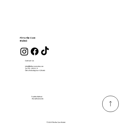
Fit to the Core
Malmö
Contact Us
info@fittothecoremalmo.com
Tel. 070 - 280 92 14
Östra förstadsgatan 4, Malmö
Trust the Method
- the method works
© 2020 Fit to the Core Malmö