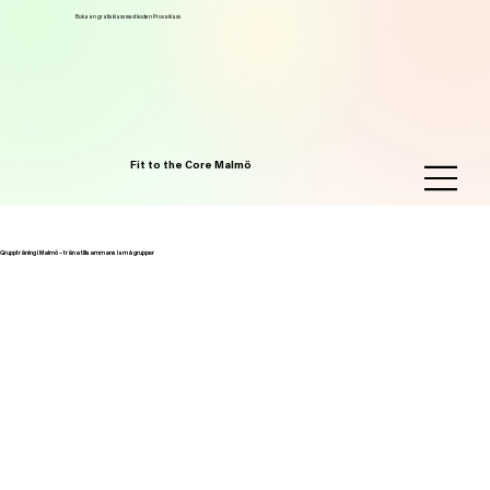
Boka en gratis klass med koden Provaklass
Fit to the Core Malmö
Gruppträning i Malmö – träna tillsammans i små grupper