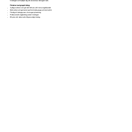
träningen och hjälper dig att utvecklas i din egen takt.
Fördelar med gruppträning:
Tydliga rutiner som gör det lättare att träna regelbundet
Motivation och gemenskap från både grupp och instruktör
Färdiga träningspass utan egen planering
Professionell vägledning under träningen
Ett prisvärt alternativ till personlig träning