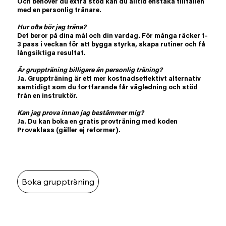
Och behöver du extra stöd kan du alltid enstaka tillfällen
med en personlig tränare.
Hur ofta bör jag träna?
Det beror på dina mål och din vardag. För många räcker 1–
3 pass i veckan för att bygga styrka, skapa rutiner och få
långsiktiga resultat.
Är gruppträning billigare än personlig träning?
Ja. Gruppträning är ett mer kostnadseffektivt alternativ
samtidigt som du fortfarande får vägledning och stöd
från en instruktör.
Kan jag prova innan jag bestämmer mig?
Ja. Du kan boka en gratis provträning med koden
Provaklass (gäller ej reformer).
Boka gruppträning