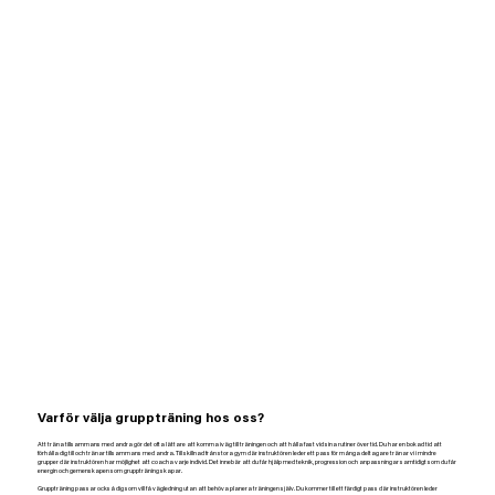
Varför välja gruppträning hos oss?
Att träna tillsammans med andra gör det ofta lättare att komma iväg till träningen och att hålla fast vid sina rutiner över tid. Du har en bokad tid att
förhålla dig till och tränar tillsammans med andra. Till skillnad från stora gym där instruktören leder ett pass för många deltagare tränar vi i mindre
grupper där instruktören har möjlighet att coacha varje individ. Det innebär att du får hjälp med teknik, progression och anpassningar samtidigt som du får
energin och gemenskapen som gruppträning skapar.
Gruppträning passar också dig som vill få vägledning utan att behöva planera träningen själv. Du kommer till ett färdigt pass där instruktören leder