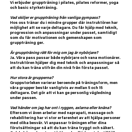
Vi erbjuder gruppträning i pilates, pilates reformer, yoga
och basic styrketräning.
Vad skiljer er gruppträning från vanliga gympass?
Hos oss tränar du i mindre grupper där instruktören har
möjlighet att se varje deltagare. Du får hjälp med teknik,
progression och anpassningar under passet, samtidigt
som du får motivationen och gemenskapen som
gruppträning ger.
Är gruppträning rätt för mig om jag är nybörjare?
Ja. Våra pass passar både nybörjare och vana motionärer.
Instruktören hjälper dig med teknik och anpassningar så
att du kan träna utifrån din nivå från första passet.
Hur stora är grupperna?
Gruppstorleken varierar beroende på träningsform, men
våra grupper består vanligtvis av mellan 5 och 15
deltagare. Det gör att vi kan ge personlig vägledning
under passen.
Vad händer om jag har ont i ryggen, axlarna eller knäna?
Eftersom vi även arbetar med naprapati, massage och
rehabilitering har vi stor erfarenhet av att hjälpa personer
med olika besvär. Vi anpassar träningen efter dina
förutsättningar så att du kan träna tryggt och säkert.