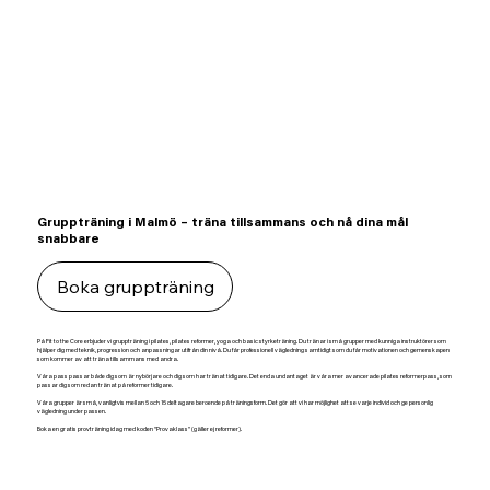
Gruppträning i Malmö – träna tillsammans och nå dina mål
snabbare
Boka gruppträning
På Fit to the Core erbjuder vi gruppträning i pilates, pilates reformer, yoga och basic styrketräning. Du tränar i små grupper med kunniga instruktörer som
hjälper dig med teknik, progression och anpassningar utifrån din nivå. Du får professionell vägledning samtidigt som du får motivationen och gemenskapen
som kommer av att träna tillsammans med andra.
Våra pass passar både dig som är nybörjare och dig som har tränat tidigare. Det enda undantaget är våra mer avancerade pilates reformerpass, som
passar dig som redan tränat på reformer tidigare.
Våra grupper är små, vanligtvis mellan 5 och 15 deltagare beroende på träningsform. Det gör att vi har möjlighet att se varje individ och ge personlig
vägledning under passen.
Boka en gratis provträning idag med koden “Provaklass” (gäller ej reformer).