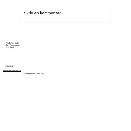
Skriv en kommentar...
Olympier och elitidrottare som
använder Pilates
Fit to the Core Malmö
Östra Förstadsgatan 4
21131 Malmö
070-280 92 14
info@fittothecoremalmo.com
© 2026 by Fit to the Core Malmö