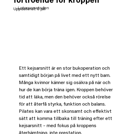
förtroende för kroppen
Lotorpsmetoden
Uppdaterat:
8 juli
Ett kejsarsnitt är en stor bukoperation och 
samtidigt början på livet med ett nytt barn. 
Många kvinnor känner sig osäkra på när och 
hur de kan börja träna igen. Kroppen behöver 
tid att läka, men den behöver också rörelse 
för att återfå styrka, funktion och balans.
Pilates kan vara ett skonsamt och effektivt 
sätt att komma tillbaka till träning efter ett 
kejsarsnitt – med fokus på kroppens 
återhämtning, inte prestation.