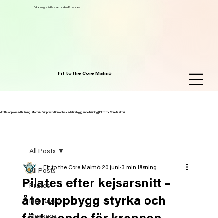
Boka en gratis klass med koden Provaklass
Fit to the Core Malmö
Idrottsanpassad träning i Malmö - För prestation och skadeförebyggande träning | Fit to the Core Malmö
All Posts
Fit to the Core Malmö
20 juni
3 min läsning
All Posts
Pilates efter kejsarsnitt –
Pilates
återuppbygg styrka och
Naprapati
Massage