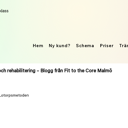
klass
Hem
Ny kund?
Schema
Priser
Trä
och rehabilitering – Blogg från Fit to the Core Malmö
Lotorpsmetoden