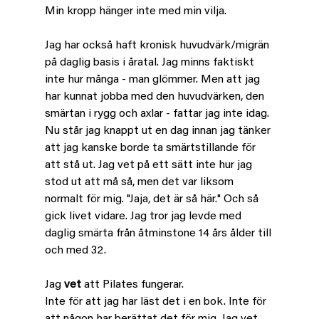
Min kropp hänger inte med min vilja. 
Jag har också haft kronisk huvudvärk/migrän 
på daglig basis i åratal. Jag minns faktiskt 
inte hur många - man 
g
lömmer. Men att jag 
har kunnat jobba med den huvudvärken, den 
smärtan i rygg och axlar - fattar jag inte idag. 
Nu står jag knappt ut en dag innan jag tänker 
att jag kanske borde ta smärtstillande för 
att stå ut. Jag vet på ett sätt inte hur jag 
stod ut att må så, men det var liksom 
normalt för mig. "Jaja, det är så här." Och så 
gick livet vidare. Jag tror jag levde med 
daglig smärta från åtminstone 14 års ålder till 
och med 32.
Jag 
vet
 att Pilates fungerar.
Inte för att jag har läst det i en bok. Inte för 
att någon har berättat det för mig. Jag vet 