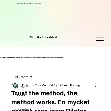
Boka en gratis klass med koden Provaklass
Fit to the Core Malmö
Idrottsanpassad träning i Malmö - För prestation och skadeförebyggande träning | Fit to the Core Malmö
All Posts
Fit to the Core Malmö
20 juni
3 min läsning
All Posts
Trust the method, the
Pilates
method works. En mycket
Naprapati
Massage