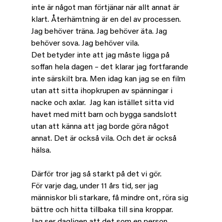
inte är något man förtjänar när allt annat är 
klart. Återhämtning är en del av processen.
Jag behöver träna. Jag behöver äta. Jag 
behöver sova. Jag behöver vila.
Det betyder inte att jag måste ligga på 
soffan hela dagen – det klarar jag fortfarande 
inte särskilt bra.
Men idag kan jag se en film 
utan att sitta ihopkrupen av spänningar i 
nacke och axlar.  Jag kan istället sitta vid 
havet med mitt barn och bygga sandslott 
utan att känna att jag borde göra något 
annat. Det är också vila. Och det är också 
hälsa.
Därför tror jag så starkt på det vi gör.
För varje dag, under 11 års tid, ser jag 
människor bli starkare, få mindre ont, röra sig 
bättre och hitta tillbaka till sina kroppar. 
Jag ser dagligen att det som en person 