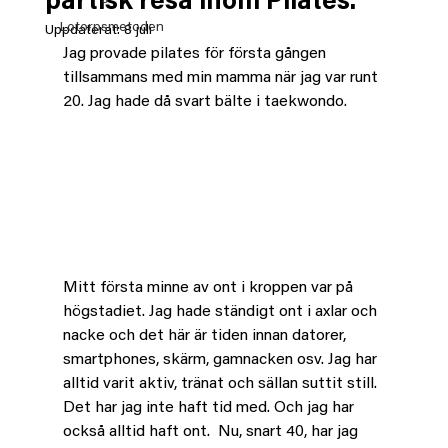
partisk resa inom Pilates.
Lotorpsmetoden
Uppdaterat:
8 juli
Jag provade pilates för första gången 
tillsammans med min mamma när jag var runt 
20. Jag hade då svart bälte i taekwondo. 
Mitt första minne av ont i kroppen var på 
högstadiet. Jag hade ständigt ont i axlar och 
nacke och det här är tiden innan datorer, 
smartphones, skärm, gamnacken osv. Jag har 
alltid varit aktiv, tränat och sällan suttit still. 
Det har jag inte haft tid med. Och jag har 
också alltid haft ont.  Nu, snart 40, har jag 