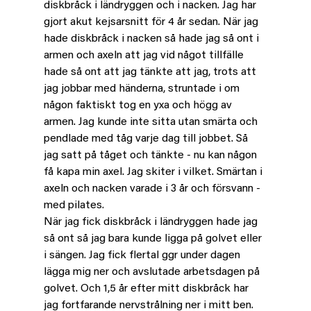
diskbråck i ländryggen och i nacken. Jag har 
gjort akut kejsarsnitt för 4 år sedan. När jag 
hade diskbråck i nacken så hade jag så ont i 
armen och axeln att jag vid något tillfälle 
hade så ont att jag tänkte att jag, trots att 
jag jobbar med händerna, struntade i om 
någon faktiskt tog en yxa och högg av 
armen. Jag kunde inte sitta utan smärta och 
pendlade med tåg varje dag till jobbet. Så 
jag satt på tåget och tänkte - nu kan någon 
få kapa min axel. Jag skiter i vilket. Smärtan i 
axeln och nacken varade i 3 år och försvann - 
med pilates. 
När jag fick diskbråck i ländryggen hade jag 
så ont så jag bara kunde ligga på golvet eller 
i sängen. Jag fick flertal ggr under dagen 
lägga mig ner och avslutade arbetsdagen på 
golvet. Och 1,5 år efter mitt diskbråck har 
jag fortfarande nervstrålning ner i mitt ben. 