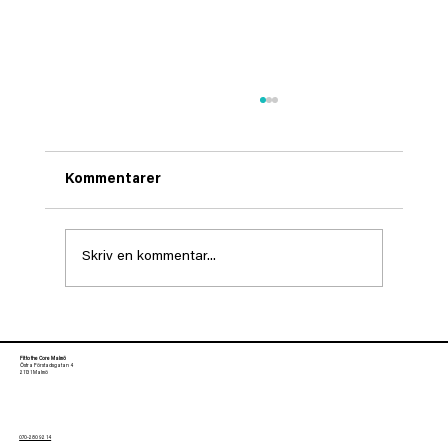
Kommentarer
Skriv en kommentar...
Olympier och elitidrottare som
använder Pilates
Fit to the Core Malmö
Östra Förstadsgatan 4
21131 Malmö
070-280 92 14